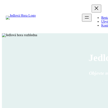
Rest
Ubyt
Kont
Jedl
Objevte m