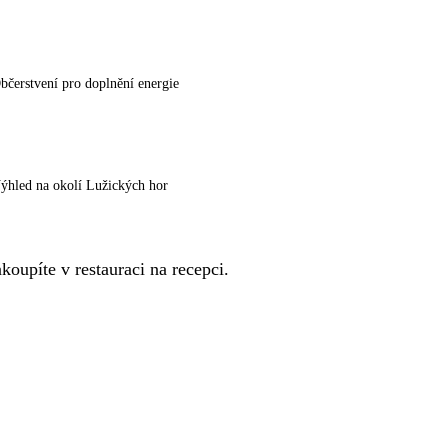
bčerstvení pro doplnění energie
ýhled na okolí Lužických hor
oupíte v restauraci na recepci.