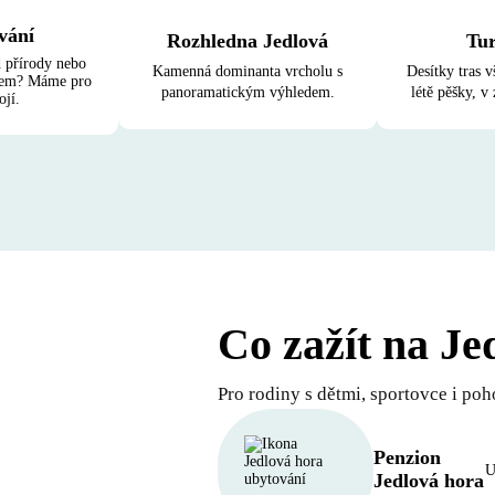
vání
Rozhledna Jedlová
Tur
d přírody nebo
Kamenná dominanta vrcholu s
Desítky tras v
lem? Máme pro
panoramatickým výhledem.
létě pěšky, v
ojí.
Co zažít na Je
Pro rodiny s dětmi, sportovce i poh
Penzion
U
Jedlová hora