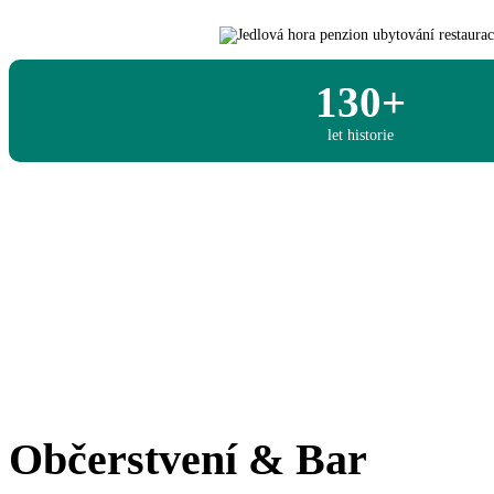
130+
let historie
Občerstvení & Bar