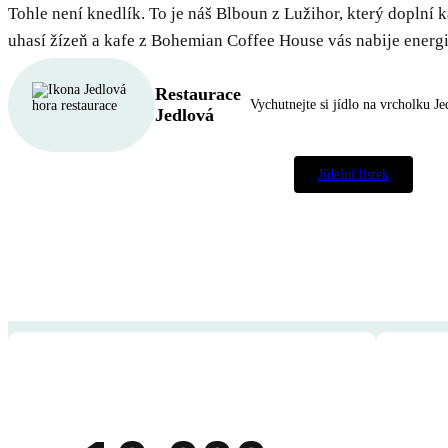
Tohle není knedlík. To je náš Blboun z Lužihor, který doplní 
uhasí žízeň a kafe z Bohemian Coffee House vás nabije energií
Restaurace
Vychutnejte si jídlo na vrcholku Je
Jedlová
Jídelní lístek