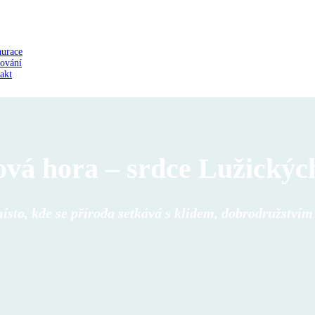
aurace
ování
akt
ová hora
– srdce Lužickýc
ísto, kde se příroda setkává s klidem, dobrodružstvím i