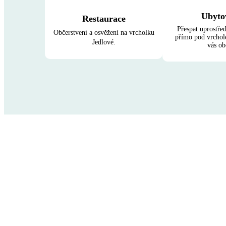
Ubyto
Restaurace
Přespat uprostře
Občerstvení a osvěžení na vrcholku
přímo pod vrcho
Jedlové.
vás ob