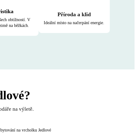
istika
Příroda a klid
šech obtížností. V
Ideální místo na načerpání energie.
 zimě na běžkách.
dlové?
odáře na výletě.
bytování na vrcholku Jedlové