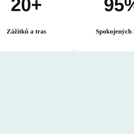
20+
95
Zážitků a tras
Spokojených 