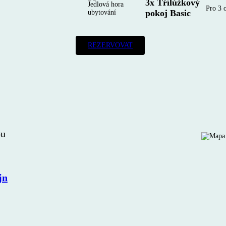
3x Třílůžkový
Pro 3 
pokoj Basic
REZERVOVAT
ou
jn