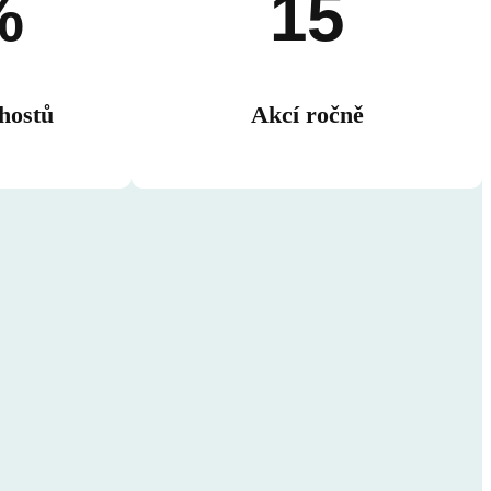
%
15
hostů
Akcí ročně