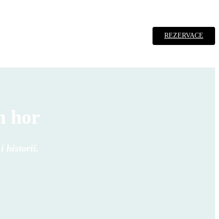
REZERVACE
h hor
 historií.